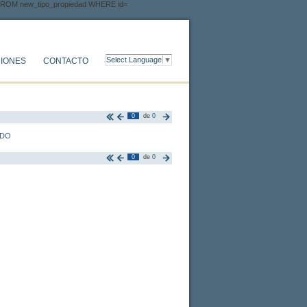
 FROM new_tipo_propiedad WHERE id=
Select Language
▼
IONES
CONTACTO
0
de
0
ADO
0
de
0