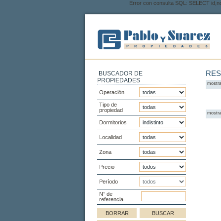
Error con consulta SQL: SELECT id
RES
BUSCADOR DE
PROPIEDADES
mostra
Operación
Tipo de
propiedad
mostra
Dormitorios
Localidad
Zona
Precio
Período
N° de
referencia