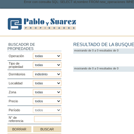
Error con consulta SQL: SELECT id,nombre FROM new_operaciones WHER
RESULTADO DE LA BUSQU
BUSCADOR DE
PROPIEDADES
mostrando de 0 a 0 resultados de 0
Operación
Tipo de
propiedad
mostrando de 0 a 0 resultados de 0
Dormitorios
Localidad
Zona
Precio
Período
N° de
referencia