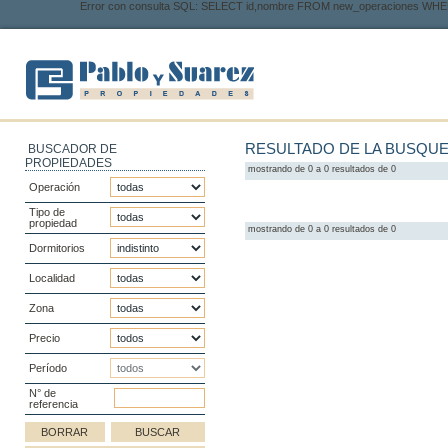
Error con consulta SQL: SELECT id,nombre FROM new_operaciones WHER
RESULTADO DE LA BUSQU
BUSCADOR DE
PROPIEDADES
mostrando de 0 a 0 resultados de 0
Operación
Tipo de
propiedad
mostrando de 0 a 0 resultados de 0
Dormitorios
Localidad
Zona
Precio
Período
N° de
referencia